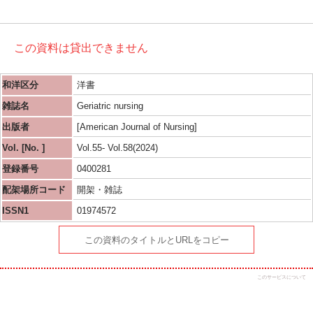
この資料は貸出できません
和洋区分
洋書
雑誌名
Geriatric nursing
出版者
[American Journal of Nursing]
Vol. [No. ]
Vol.55- Vol.58(2024)
登録番号
0400281
配架場所コード
開架・雑誌
ISSN1
01974572
この資料のタイトルとURLをコピー
このサービスについて