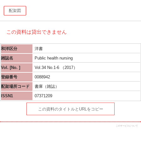
配架図
この資料は貸出できません
和洋区分
洋書
雑誌名
Public health nursing
Vol. [No. ]
Vol.34 No.1-6 （2017）
登録番号
0088942
配架場所コード
書庫（雑誌）
ISSN1
07371209
この資料のタイトルとURLをコピー
このサービスについて