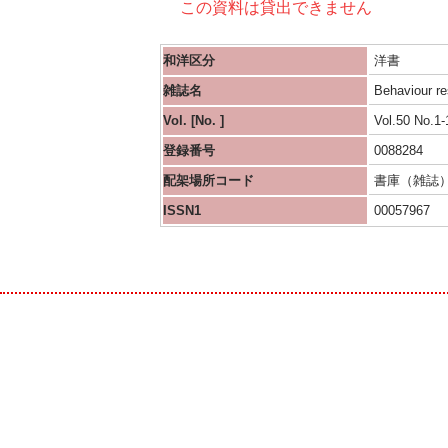
この資料は貸出できません
和洋区分
洋書
雑誌名
Behaviour re
Vol. [No. ]
Vol.50 No.1-
登録番号
0088284
配架場所コード
書庫（雑誌
ISSN1
00057967