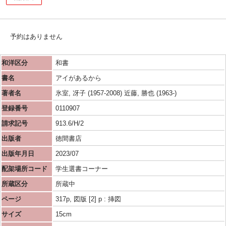
予約はありません
和洋区分
和書
書名
アイがあるから
著者名
氷室, 冴子 (1957-2008) 近藤, 勝也 (1963-)
登録番号
0110907
請求記号
913.6/H/2
出版者
徳間書店
出版年月日
2023/07
配架場所コード
学生選書コーナー
所蔵区分
所蔵中
ページ
317p, 図版 [2] p : 挿図
サイズ
15cm