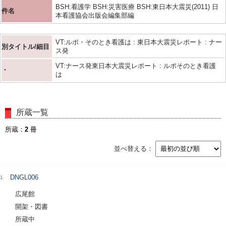
BSH:看護学 BSH:災害医療 BSH:東日本大震災(2011) 日
件名
本看護協会出版会編集部編
VT:ルポ・そのとき看護は : 東日本大震災レポート : ナー
別タイトル/細目
ス発
VT:ナース発東日本大震災レポート : ルポそのとき看護
・
は
所蔵一覧
所蔵
2
冊
並べ替える
DNGL006
1
広尾館
開架・図書
所蔵中