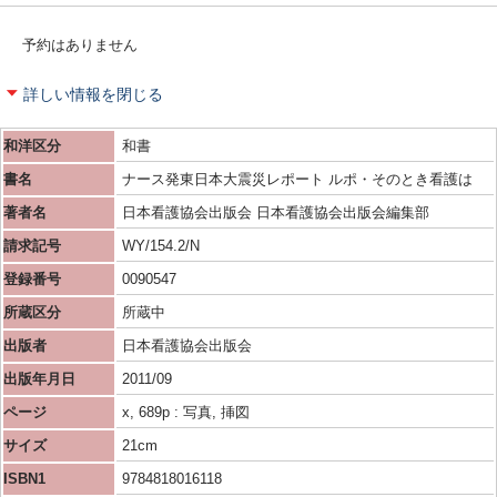
予約はありません
詳しい情報を閉じる
和洋区分
和書
書名
ナース発東日本大震災レポート ルポ・そのとき看護は
著者名
日本看護協会出版会 日本看護協会出版会編集部
請求記号
WY/154.2/N
登録番号
0090547
所蔵区分
所蔵中
出版者
日本看護協会出版会
出版年月日
2011/09
ページ
x, 689p : 写真, 挿図
サイズ
21cm
ISBN1
9784818016118